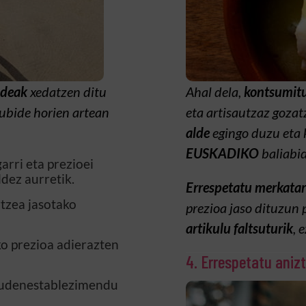
ideak
xedatzen ditu
Ahal dela,
kontsumitu
kubide horien artean
eta artisautzaz gozat
alde
egingo duzu eta 
EUSKADIKO
baliabid
arri eta prezioei
dez aurretik.
Errespetatu merkatar
rtzea jasotako
prezioa jaso dituzun 
artikulu faltsuturik
, 
o prezioa adierazten
4. Errespetatu aniz
daudenestablezimendu