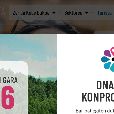
TA
Zer da Kode Etikoa
Sektorea
Turista
N GARA
96
ONA
Bai, b
KONPRO
Bai, bat egiten du