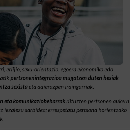
i, erlijio, sexu-orientazio, egoera ekonomiko edo
gatik
pertsonenintegrazioa mugatzen duten hesiak
ntza sexista
eta adierazpen iraingarriak.
un eta komunikaziobeharrak
dituzten pertsonen aukera
z iezaiezu sarbidea; errespetatu pertsona horientzako
ak