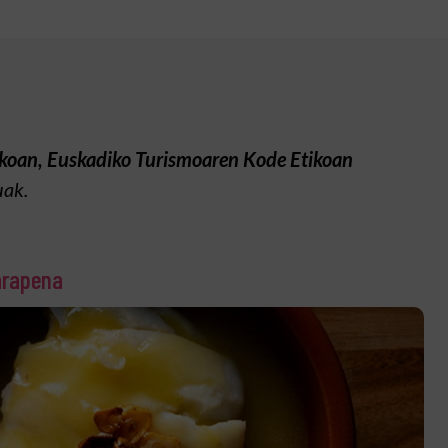
koan, Euskadiko Turismoaren Kode Etikoan
uak.
arapena