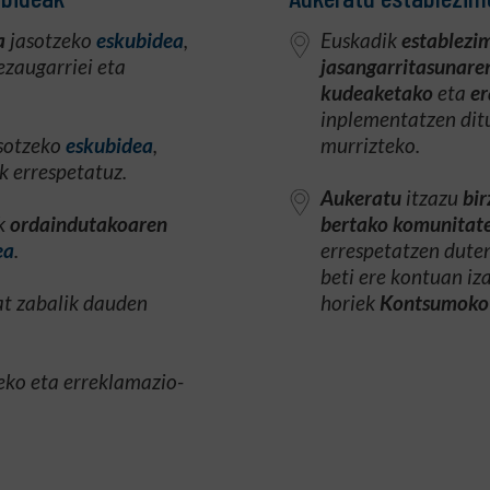
a
jasotzeko
eskubidea
,
Euskadik
establezi
ezaugarriei eta
jasangarritasunare
kudeaketako
eta
er
inplementatzen dit
sotzeko
eskubidea
,
murrizteko.
k errespetatuz.
Aukeratu
itzazu
bir
ik
ordaindutakoaren
bertako komunitate
ea
.
errespetatzen duten
beti ere kontuan iz
at zabalik dauden
horiek
Kontsumoko 
eko eta erreklamazio-