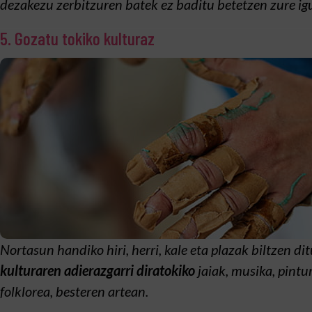
dezakezu zerbitzuren batek ez baditu betetzen zure ig
5. Gozatu tokiko kulturaz
Nortasun handiko hiri, herri, kale eta plazak biltzen di
kulturaren adierazgarri diratokiko
jaiak, musika, pintur
folklorea, besteren artean.