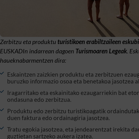
Zerbitzu eta produktu
turistikoen erabiltzaileen eskub
EUSKADIn indarrean dagoen
Turismoaren Legeak
. Es
haueknabarmentzen dira:
Eskaintzen zaizkien produktu eta zerbitzuen ezaug
buruzko informazio osoa eta benetakoa jasotzea al
Iragarritako eta eskainitako ezaugarriekin bat eto
ondasuna edo zerbitzua.
Produktu edo zerbitzu turistikoagatik ordaindutak
duen faktura edo ordainagiria jasotzea.
Tratu egokia jasotzea, eta jendearentzat irekita 
guztietan sartzeko aukera izatea.