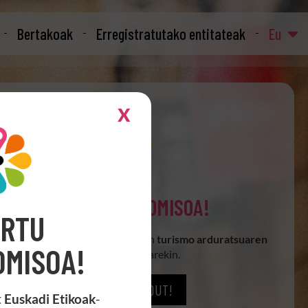
Bertakoak
Erregistratutako entitateak
Eu
X
ONARTU KONPROMISOA!
RTU
at egiten dut
Euskadi Etikoak
-ren
turismo arduratsuaren
MISOA!
aldeko konpromisoarekin.
BAI, BATU NAHI DUT!
t
Euskadi Etikoak
-