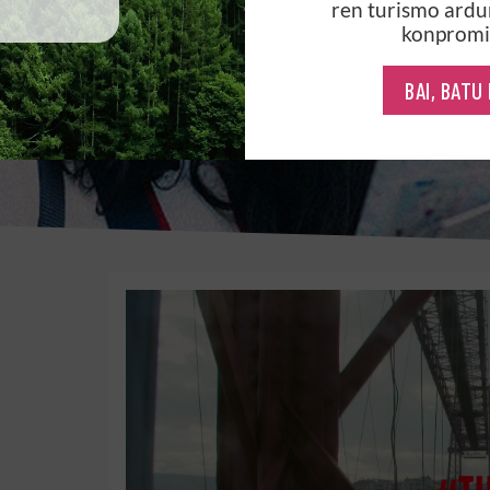
ren turismo ardu
konpromi
BAI, BATU