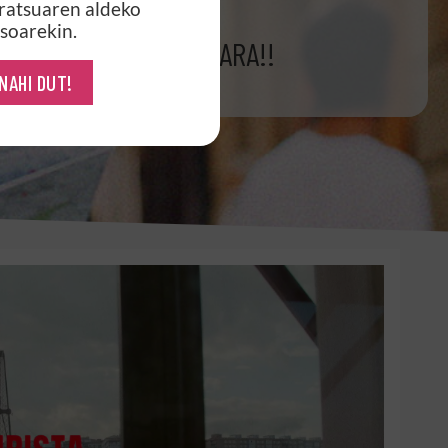
ratsuaren aldeko
96
soarekin.
ORAIN
GARA!!
 NAHI DUT!