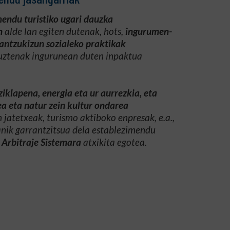
mendu turistiko ugari dauzka
n
alde lan egiten dutenak, hots,
ingurumen-
antzukizun sozialeko praktikak
uztenak ingurunean duten inpaktua
ziklapena, energia eta ur aurrezkia, eta
a eta natur zein kultur ondarea
 jatetxeak, turismo aktiboko enpresak, e.a.,
anik garrantzitsua dela establezimendu
Arbitraje Sistemara
atxikita egotea.