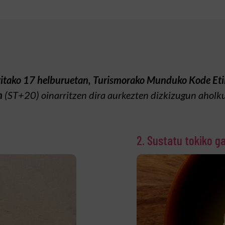
tako 17 helburuetan, Turismorako Munduko Kode Eti
n
(ST+20) oinarritzen dira aurkezten dizkizugun aholk
2. Sustatu tokiko g