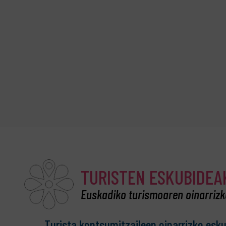
TURISTEN ESKUBIDEA
Euskadiko turismoaren oinarriz
Turista kontsumitzaileen oinarrizko esk