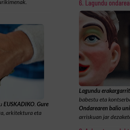
6. Lagundu ondarea
urikimenak.
Lagundu erakargarrit
babestu eta kontserb
tu
EUSKADIKO
.
Gure
Ondarearen balio uni
a, arkitektura eta
arriskuan jar dezaket