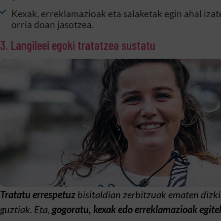
Kexak, erreklamazioak eta salaketak egin ahal izat
orria doan jasotzea.
3. Langileei egoki tratatzea sustatu
Tratatu errespetuz
bisitaldian zerbitzuak ematen dizk
guztiak. Eta,
gogoratu, kexak edo erreklamazioak egit