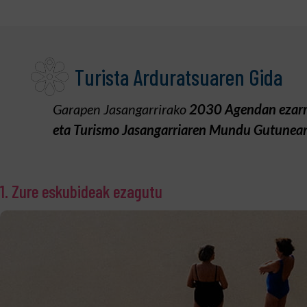
Turista Arduratsuaren Gida
Garapen Jasangarrirako
2030 Agendan ezarri
eta Turismo Jasangarriaren Mundu Gutunea
1. Zure eskubideak ezagutu