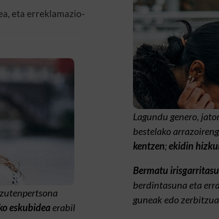
ea, eta erreklamazio-
Lagundu genero, jatorr
bestelako arrazoiren
kentzen
;
ekidin hizku
Bermatu irisgarritas
berdintasuna eta erra
izutenpertsona
guneak edo zerbitzu
eko eskubidea
erabil