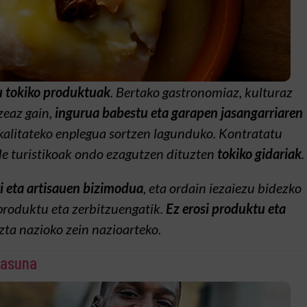
 tokiko produktuak
. Bertako gastronomiaz, kulturaz
zeaz gain,
ingurua babestu eta garapen jasangarriaren
kalitateko enplegua sortzen lagunduko. Kontratatu
e turistikoak ondo ezagutzen dituzten
tokiko gidariak
.
i eta artisauen bizimodua
, eta ordain iezaiezu bidezko
produktu eta zerbitzuengatik.
Ez erosi produktu eta
ezta nazioko zein nazioarteko.
tasuna