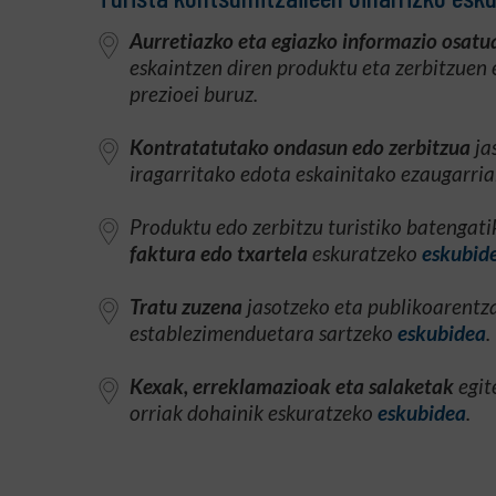
Aurretiazko eta egiazko informazio osatu
eskaintzen diren produktu eta zerbitzuen 
prezioei buruz.
Kontratatutako ondasun edo zerbitzua
ja
iragarritako edota eskainitako ezaugarria
Produktu edo zerbitzu turistiko batengat
faktura edo txartela
eskuratzeko
eskubid
Tratu zuzena
jasotzeko eta publikoarentz
establezimenduetara sartzeko
eskubidea
.
Kexak, erreklamazioak eta salaketak
egit
orriak dohainik eskuratzeko
eskubidea
.