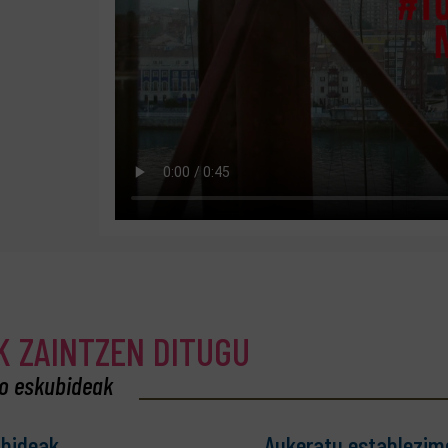
K ZAINTZEN DITUGU
ko eskubideak
ubideak
Aukeratu establezim