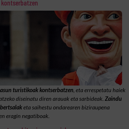
 kontserbatzen
asun turistikoak kontserbatzen
, eta errespetatu haiek
atzeko diseinatu diren arauak eta sarbideak.
Zaindu
bertsalak
eta saihestu ondarearen biziraupena
en eragin negatiboak.