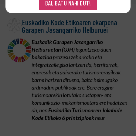
BAI, BATU NAHI DUT!
Euskadiko Kode Etikoaren ekarpena
Garapen Jasangarriko Helburuei
Euskadik Garapen Jasangarriko
Helburuetan (GJH)
laguntzeko duen
bokazioa
prozesu zeharkako eta
integratzaile gisa lantzen da, herritarrak,
enpresak eta gainerako turismo-eragileak
barne hartzen dituena, baita helmugako
arduradun publikoak ere. Bere eragina
turismoarekin lotutako sustapen- eta
komunikazio-mekanismoetara ere hedatzen
da, non
Euskadiko Turismoaren Jokabide
Kode Etikoko 6 printzipioek
neur