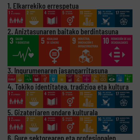
1. Elkarrekiko errespetua
2. Aniztasunaren baitako berdintasuna
3. Ingurumenaren jasangarritasuna
4. Tokiko identitatea, tradizioa eta kultura
5. Gizateriaren ondare kulturala
6. Gure sektorearen eta profesionalen