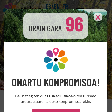
ES
EN
FR
96
X
ORAIN GARA
ONARTU KONPROMISOA!
Bai, bat egiten dut
Euskadi Etikoak
-ren turismo
arduratsuaren aldeko konpromisoarekin.
GJHei egiten dien ekarpena