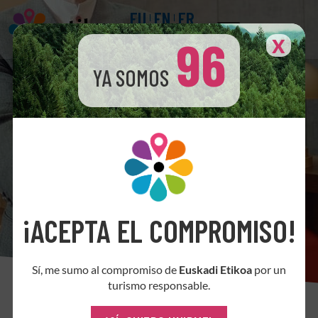
EU
EN
FR
96
X
YA SOMOS
¡ACEPTA EL COMPROMISO!
Sí, me sumo al compromiso de
Euskadi Etikoa
por un
turismo responsable.
Compromiso del sector