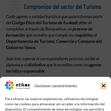
Compromiso del sector del Turismo
Cada agente o entidad turística que quiera formar parte
del
Código Ético del Turismo de Euskadi
debe de
completar, a través de Basquetour, un
proceso de
formación
que acredite que cumple los
requisitos
el
Departamento de Turismo, Comercio y Consumo del
Gobierno Vasco
.
Solo tras superar el correspondiente proceso, recibe el
diploma y el
distintivo
que le acredita como un
agente
turístico responsable
.
Además, dispone de
formación, asesoramiento y
Gestionar consentimiento
acompañamiento
continuo para mantener su
compromiso activo.
Para ofrecer las mejores experiencias, utilizamos tecnologías
como las cookies para almacenar y/o acceder a la información del
dispositivo. El consentimiento de estas tecnologías nos permitirá