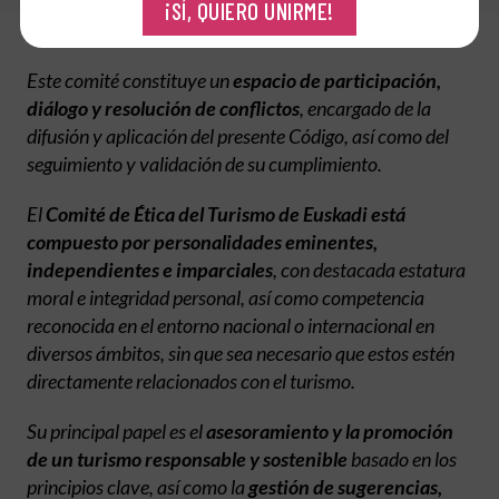
¡SÍ, QUIERO UNIRME!
Este comité constituye un
espacio de participación,
diálogo y resolución de conflictos
, encargado de la
difusión y aplicación del presente Código, así como del
seguimiento y validación de su cumplimiento.
El
Comité de Ética del Turismo de Euskadi está
compuesto por personalidades eminentes,
independientes e imparciales
, con destacada estatura
moral e integridad personal, así como competencia
reconocida en el entorno nacional o internacional en
diversos ámbitos, sin que sea necesario que estos estén
directamente relacionados con el turismo.
Su principal papel es el
asesoramiento y la promoción
de un turismo responsable y sostenible
basado en los
principios clave, así como la
gestión de sugerencias,