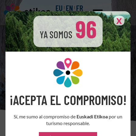
EU
EN
FR
96
X
YA SOMOS
¡ACEPTA EL COMPROMISO!
Sí, me sumo al compromiso de
Euskadi Etikoa
por un
turismo responsable.
Comité de Ética del Turismo