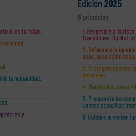
Edición
2025
6
principios
eto a los turistas.
1. Respetaré al turista
tradiciones. Su disfru
 diversidad.
2. Defenderé la igualda
seas, seas como seas.
cal.
3. Protegeré nuestro e
naturales.
l de la humanidad.
4. Mantendré, consumiré
5. Preservaré los recu
nas.
Unesco como Patrimoni
ajadoras y
6. Cuidaré al sector tu