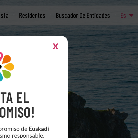
ista
Residentes
Buscador De Entidades
Es
X
TA EL
OMISO!
mpromiso de
Euskadi
ismo responsable.