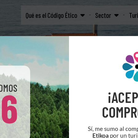
Qué es el Código Ético
Sector
Tur
SOMOS
96
¡ACEP
COMPR
Sí, me sumo al co
Etikoa
por un tur