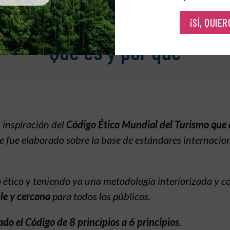
¡SÍ, QUIE
Qué es y por qué
a inspiración del
Código Ético Mundial del Turismo qu
e fue elaborado sobre la base de estándares internacion
o ético y teniendo ya una metodología interiorizada y c
le y cercana
para todos los públicos.
ado el Código de 8 principios a 6 principios
.