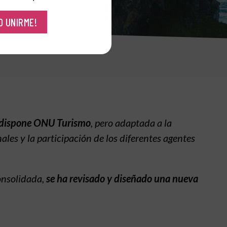
RO UNIRME!
e dispone ONU Turismo
, pero adaptada a la
ales y la participación de los diferentes agentes
onsolidada,
se ha revisado y diseñado una nueva